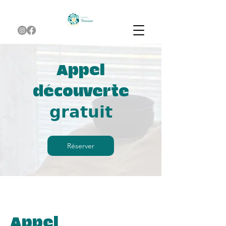
Appel
découverte
𝗴𝗿𝗮𝘁𝘂𝗶𝘁
Réserver
Appel