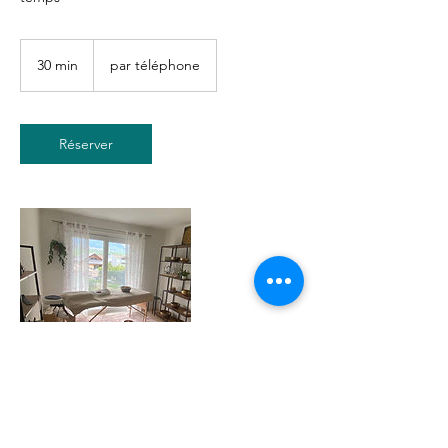
30 min
3
par téléphone
0
m
i
n
Réserver
Politique d'annulation