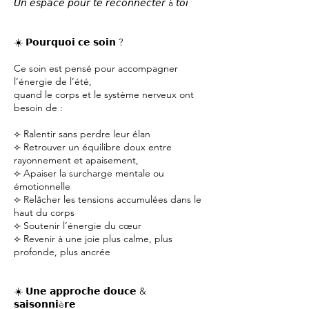
𝘜𝘯 𝘦𝘴𝘱𝘢𝘤𝘦 𝘱𝘰𝘶𝘳 𝘵𝘦 𝘳𝘦𝘤𝘰𝘯𝘯𝘦𝘤𝘵𝘦𝘳 à 𝘵𝘰𝘪
☀️ 𝗣𝗼𝘂𝗿𝗾𝘂𝗼𝗶 𝗰𝗲 𝘀𝗼𝗶𝗻 ?
Ce soin est pensé pour accompagner
l’énergie de l’été,
quand le corps et le système nerveux ont
besoin de :
⟣ Ralentir sans perdre leur élan
⟣ Retrouver un équilibre doux entre
rayonnement et apaisement,
⟣ Apaiser la surcharge mentale ou
émotionnelle
⟣ Relâcher les tensions accumulées dans le
haut du corps
⟣ Soutenir l’énergie du cœur
⟣ Revenir à une joie plus calme, plus
profonde, plus ancrée
☀️ 𝗨𝗻𝗲 𝗮𝗽𝗽𝗿𝗼𝗰𝗵𝗲 𝗱𝗼𝘂𝗰𝗲 &
𝘀𝗮𝗶𝘀𝗼𝗻𝗻𝗶è𝗿𝗲