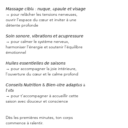
𝘔𝘢𝘴𝘴𝘢𝘨𝘦 𝘤𝘪𝘣𝘭é : 𝘯𝘶𝘲𝘶𝘦, é𝘱𝘢𝘶𝘭𝘦 𝘦𝘵 𝘷𝘪𝘴𝘢𝘨𝘦
→ pour relâcher les tensions nerveuses,
ouvrir l’espace du cœur et inviter à une
détente profonde
𝘚𝘰𝘪𝘯 𝘴𝘰𝘯𝘰𝘳𝘦, 𝘷𝘪𝘣𝘳𝘢𝘵𝘪𝘰𝘯𝘴 𝘦𝘵 𝘢𝘤𝘶𝘱𝘳𝘦𝘴𝘴𝘶𝘳𝘦
→ pour calmer le système nerveux,
harmoniser l’énergie et soutenir l’équilibre
émotionnel
𝘏𝘶𝘪𝘭𝘦𝘴 𝘦𝘴𝘴𝘦𝘯𝘵𝘪𝘦𝘭𝘭𝘦𝘴 𝘥𝘦 𝘴𝘢𝘪𝘴𝘰𝘯𝘴
→ pour accompagner la joie intérieure,
l’ouverture du cœur et le calme profond
𝘊𝘰𝘯𝘴𝘦𝘪𝘭𝘴 𝘕𝘶𝘵𝘳𝘪𝘵𝘪𝘰𝘯 & 𝘉𝘪𝘦𝘯-ê𝘵𝘳𝘦 𝘢𝘥𝘢𝘱𝘵é𝘴 à
𝘭'é𝘵é
→ pour t’accompagner à accueillir cette
saison avec douceur et conscience
Dès les premières minutes, ton corps
commence à ralentir.