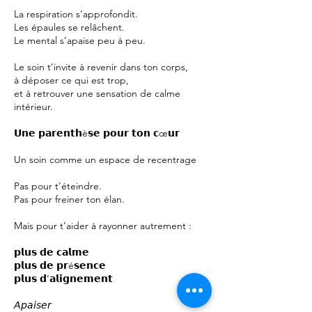
La respiration s’approfondit.
Les épaules se relâchent.
Le mental s’apaise peu à peu.
Le soin t’invite à revenir dans ton corps,
à déposer ce qui est trop,
et à retrouver une sensation de calme
intérieur.
𝗨𝗻𝗲 𝗽𝗮𝗿𝗲𝗻𝘁𝗵è𝘀𝗲 𝗽𝗼𝘂𝗿 𝘁𝗼𝗻 𝗰œ𝘂𝗿
Un soin comme un espace de recentrage
Pas pour t’éteindre.
Pas pour freiner ton élan.
Mais pour t’aider à rayonner autrement :
𝗽𝗹𝘂𝘀 𝗱𝗲 𝗰𝗮𝗹𝗺𝗲
𝗽𝗹𝘂𝘀 𝗱𝗲 𝗽𝗿é𝘀𝗲𝗻𝗰𝗲
𝗽𝗹𝘂𝘀 𝗱’𝗮𝗹𝗶𝗴𝗻𝗲𝗺𝗲𝗻𝘁
𝘈𝘱𝘢𝘪𝘴𝘦𝘳