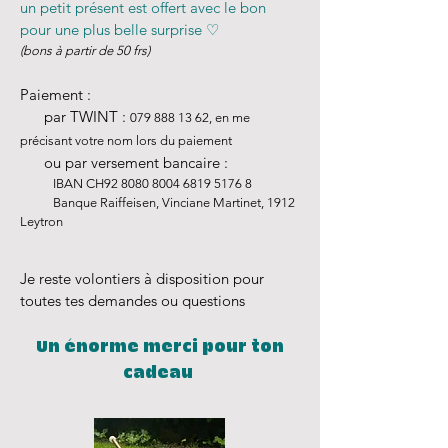
un petit présent est offert avec le bon
pour une plus belle surprise ♡
(bons à partir de 50 frs)
Paiement :
par TWINT :
079 888 13 62
, en me
précisant votre nom lo
rs du paiement
ou par versement bancaire :
IBAN CH
​92
8080 8004 6819 5176 8
Banque Raiffeisen, Vinciane Martinet, 1912
Leytron
Je reste volontiers à disposition pour
toutes tes demandes ou questions
Un énorme merci pour ton
cadeau