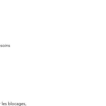
esoins
r les blocages,