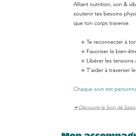
Alliant nutrition, son &
soutenir tes besoins phys
que ton corps traverse.
⟣ Te reconnecter à ton c
⟣ Favoriser le bien-être
⟣ Libérer les tensions a
⟣ T’aider à traverser l
Chaque soin est personna
↠ Découvre le Soin de Saison